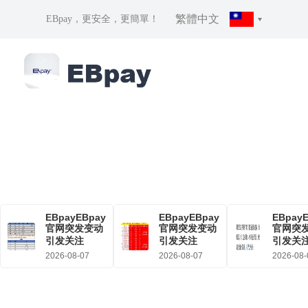
繁體中文
EBpay，更安全，更簡單！
EBpayEBpay
EBpayEBpay
EBpay
官网突发变动
官网突发变动
官网突
引发关注
引发关注
引发关
2026-08-07
2026-08-07
2026-08-