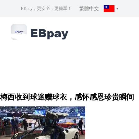
繁體中文
EBpay，更安全，更簡單！
梅西收到球迷赠球衣，感怀感恩珍贵瞬间