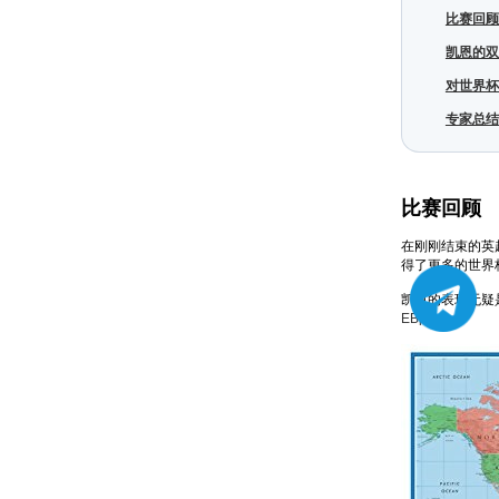
比赛回顾
凯恩的双
对世界杯
专家总结
比赛回顾
在刚刚结束的英
得了更多的世界
凯恩的表现无疑
EBpay
。