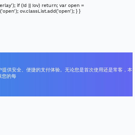
'); if (!d || !ov) return; var open =
'open'); ov.classList.add('open'); } }
用户提供安全、便捷的支付体验。无论您是首次使用还是常客，本
保您的每