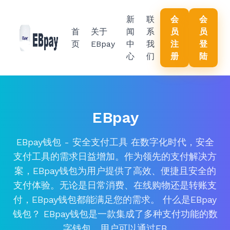
新
联
会
会
首
关于
闻
系
员
员
页
EBpay
中
我
注
登
心
们
册
陆
EBpay
EBpay钱包 - 安全支付工具 在数字化时代，安全
支付工具的需求日益增加。作为领先的支付解决方
案，EBpay钱包为用户提供了高效、便捷且安全的
支付体验。无论是日常消费、在线购物还是转账支
付，EBpay钱包都能满足您的需求。 什么是EBpay
钱包？ EBpay钱包是一款集成了多种支付功能的数
字钱包。用户可以通过EB