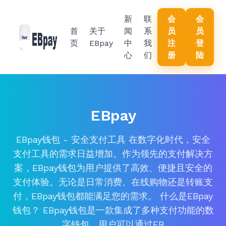
新
联
会
会
首
关于
闻
系
员
员
页
EBpay
中
我
注
登
心
们
册
陆
EBpay
EBpay钱包 - 安全支付工具 在数字化时代，安全
支付工具的需求日益增加。作为领先的支付解决方
案，EBpay钱包为用户提供了高效、便捷且安全的
支付体验。无论是日常消费、在线购物还是转账支
付，EBpay钱包都能满足您的需求。 什么是EBpay
钱包？ EBpay钱包是一款集成了多种支付功能的数
字钱包。用户可以通过EB