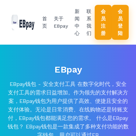
新
联
会
会
首
关于
闻
系
员
员
页
EBpay
中
我
注
登
心
们
册
陆
EBpay
EBpay钱包 - 安全支付工具 在数字化时代，安全
支付工具的需求日益增加。作为领先的支付解决方
案，EBpay钱包为用户提供了高效、便捷且安全的
支付体验。无论是日常消费、在线购物还是转账支
付，EBpay钱包都能满足您的需求。 什么是EBpay
钱包？ EBpay钱包是一款集成了多种支付功能的数
字钱包。用户可以通过EB