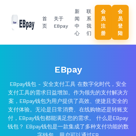
新
联
会
会
首
关于
闻
系
员
员
页
EBpay
中
我
注
登
心
们
册
陆
EBpay
EBpay钱包 - 安全支付工具 在数字化时代，安全
支付工具的需求日益增加。作为领先的支付解决方
案，EBpay钱包为用户提供了高效、便捷且安全的
支付体验。无论是日常消费、在线购物还是转账支
付，EBpay钱包都能满足您的需求。 什么是EBpay
钱包？ EBpay钱包是一款集成了多种支付功能的数
字钱包。用户可以通过EB