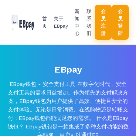
新
联
会
会
首
关于
闻
系
员
员
页
EBpay
中
我
注
登
心
们
册
陆
EBpay
EBpay钱包 - 安全支付工具 在数字化时代，安全
支付工具的需求日益增加。作为领先的支付解决方
案，EBpay钱包为用户提供了高效、便捷且安全的
支付体验。无论是日常消费、在线购物还是转账支
付，EBpay钱包都能满足您的需求。 什么是EBpay
钱包？ EBpay钱包是一款集成了多种支付功能的数
字钱包。用户可以通过EB