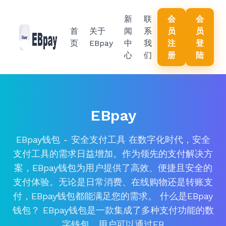
新
联
会
会
首
关于
闻
系
员
员
页
EBpay
中
我
注
登
心
们
册
陆
EBpay
EBpay钱包 - 安全支付工具 在数字化时代，安全
支付工具的需求日益增加。作为领先的支付解决方
案，EBpay钱包为用户提供了高效、便捷且安全的
支付体验。无论是日常消费、在线购物还是转账支
付，EBpay钱包都能满足您的需求。 什么是EBpay
钱包？ EBpay钱包是一款集成了多种支付功能的数
字钱包。用户可以通过EB