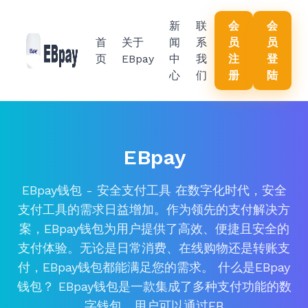
新
联
会
会
首
关于
闻
系
员
员
页
EBpay
中
我
注
登
心
们
册
陆
EBpay
EBpay钱包 - 安全支付工具 在数字化时代，安全
支付工具的需求日益增加。作为领先的支付解决方
案，EBpay钱包为用户提供了高效、便捷且安全的
支付体验。无论是日常消费、在线购物还是转账支
付，EBpay钱包都能满足您的需求。 什么是EBpay
钱包？ EBpay钱包是一款集成了多种支付功能的数
字钱包。用户可以通过EB