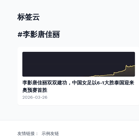
标签云
#李影唐佳丽
李影唐佳丽双双建功，中国女足以6-1大胜泰国迎来
奥预赛首胜
2026-03-26
友情链接：
示例友链