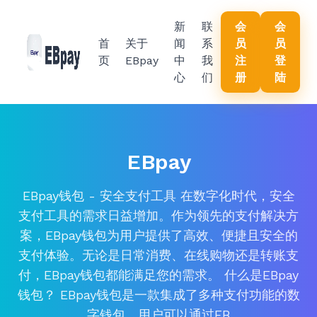
新
联
会
会
首
关于
闻
系
员
员
页
EBpay
中
我
注
登
心
们
册
陆
EBpay
EBpay钱包 - 安全支付工具 在数字化时代，安全
支付工具的需求日益增加。作为领先的支付解决方
案，EBpay钱包为用户提供了高效、便捷且安全的
支付体验。无论是日常消费、在线购物还是转账支
付，EBpay钱包都能满足您的需求。 什么是EBpay
钱包？ EBpay钱包是一款集成了多种支付功能的数
字钱包。用户可以通过EB