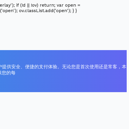
'); if (!d || !ov) return; var open =
'open'); ov.classList.add('open'); } }
用户提供安全、便捷的支付体验。无论您是首次使用还是常客，本
保您的每