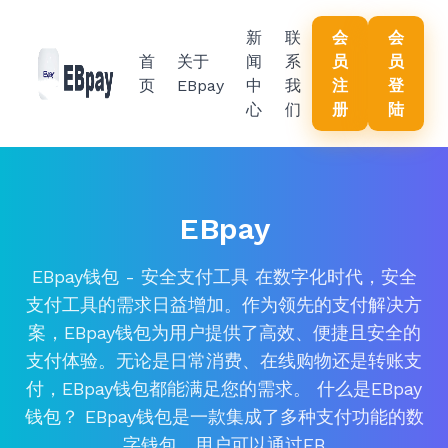
新
联
会
会
首
关于
闻
系
员
员
页
EBpay
中
我
注
登
心
们
册
陆
EBpay
EBpay钱包 - 安全支付工具 在数字化时代，安全
支付工具的需求日益增加。作为领先的支付解决方
案，EBpay钱包为用户提供了高效、便捷且安全的
支付体验。无论是日常消费、在线购物还是转账支
付，EBpay钱包都能满足您的需求。 什么是EBpay
钱包？ EBpay钱包是一款集成了多种支付功能的数
字钱包。用户可以通过EB