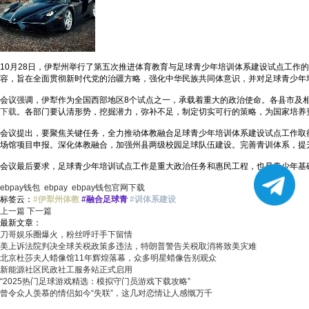
10月28日，伊犁州举行了第五次推进体育教育与足球青少年培训体系建设试点工
容，旨在全面贯彻新时代党的治疆方略，强化中华民族共同体意识，并对足球青少年
会议强调，伊犁作为全国西部地区8个试点之一，承载着重大的政治使命。各县市及
下载
。各部门要认清形势，挖掘潜力，弥补不足，制定切实可行的策略，为国家培养
会议提出，要聚焦关键任务，全力推动体教融合足球青少年培训体系建设试点工作取
场馆项目申报。深化体教融合，加强州县两级校园足球队伍建设。完善青训体系，提
会议最后要求，足球青少年培训试点工作是重大政治任务和惠民工程，也是青少年基
ebpay钱包
ebpay
ebpay钱包官网下载
标签云：
#伊犁州体教
#融合足球青
#训体系建设
上一篇
下一篇
最新文章：
刀哥娱乐圈爆火，粉丝呼吁手下留情
美上诉法院判决全球关税政策多违法，特朗普警告关税取消将致美灾难
北京杜莎夫人蜡像馆11年辉煌落幕，众多明星蜡像告别观众
新能源社区民政社工服务站正式启用
“2025热门足球游戏精选：模拟守门员游戏下载攻略”
曾令众人羡慕的情侣如今“失联”，这几对恋情让人感慨万千