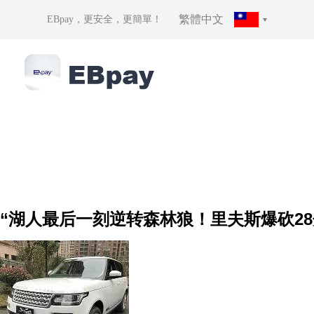
繁體中文
EBpay，更安全，更簡單！
“湖人最后一刻逆转森林狼！里夫斯爆砍28