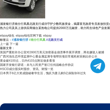
浦发银行济南分行凤凰北路支行成功守护少数民族资金，揭露冒充政府专员发放扶贫
热力公司及其上游供应商烟台某热电公司提供2000万元融资，助力民生绿色产业发
ebpay钱包
ebpay钱包官网下载
ebpay
标签云：
#浦发银行济
#南分行凤凰
#北路支行成
上一篇
下一篇
最新文章：
英国严重欺诈办公室对2800万美元加密基金崩溃事件展开调查，两名嫌疑人被捕
广西河池生态环境监测中心重金属监测专项帮扶项目常规耗材采购比价公示
黄金破4100点，日内4103点附近做多看涨
国家开发银行辟谣：未与人民资产签订任何战略合作协议
HSCEI成分股实时股价、资讯、财报一览
日本男子6亿大奖成隐秘奢华生活，愧疚为妻儿购5亿保险弥补过失