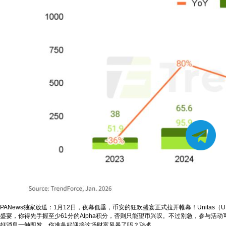
PANews独家放送：1月12日，夜幕低垂，币安的狂欢盛宴正式拉开帷幕！Unitas
盛宴，你得先手握至少61分的Alpha积分，否则只能望币兴叹。不过别急，参与
好消息一触即发，你准备好迎接这场财富风暴了吗？🚀💰