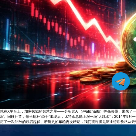
就在X平台上，加密领域的智慧之星——分析师Ai（@alicharts）挥毫泼墨，带
演。回顾往昔，每当这种“牵手”出现后，比特币总能上演一场“大跳水”：2014年9月一
历了一次64%的跌宕起伏。若历史的车轮再次转动，我们或许将见证比特币价格从云端跌