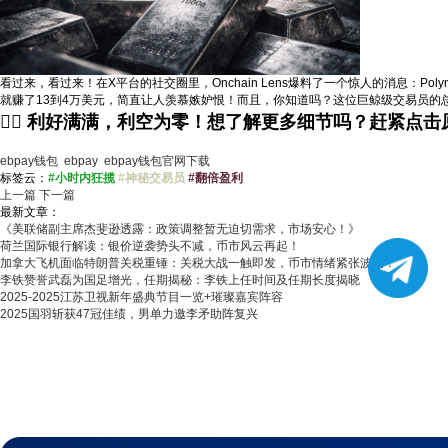
看过来，看过来！在X平台的社交圈里，Onchain Lens爆料了一个惊人的消息：P
就赚了13到4万美元，简直让人羡慕嫉妒恨！而且，你知道吗？这位巨鲸级交易员的
😮‍💨 利好满满，利空为零！想了解更多细节吗？赶紧点击
ebpay钱包
ebpay
ebpay钱包官网下载
标签云：
#小时内狂揽
#神秘交易员
#翻倍盈利
上一篇
下一篇
最新文章：
《美联储副主席杰斐逊透露：政策调整暂无迫切需求，市场安心！》
荷兰国际银行解读：银价逆袭势头不减，币市风云再起！
加拿大飞机面临特朗普关税重锤：关税大战一触即发，币市情绪紧张波动！
李铁赞誉武磊为国足增光，任期揭秘：李铁上任时间及任期长度揭晓
2025-2025江苏卫视新年盛典节目一览+璀璨嘉宾阵容
2025国羽斩获47冠佳绩，男单力邀李矛助阵复兴