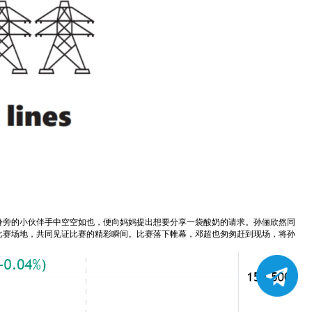
身旁的小伙伴手中空空如也，便向妈妈提出想要分享一袋酸奶的请求。孙俪欣然同
比赛场地，共同见证比赛的精彩瞬间。比赛落下帷幕，邓超也匆匆赶到现场，将孙