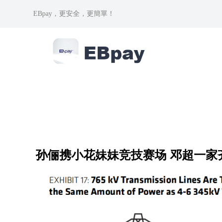
EBpay，更安全，更簡單！
孙俪携小花妹妹竞技赛场 邓超一家