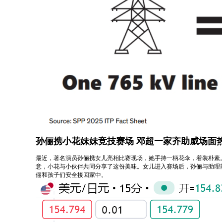
孙俪携小花妹妹竞技赛场 邓超一家齐助威场面
最近，著名演员孙俪携女儿亮相比赛现场，她手持一柄花伞，着装朴素
意，小花与小伙伴共同分享了这份美味。女儿进入赛场后，孙俪与助理
俪和孩子们安全接回家中。