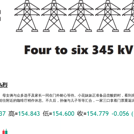
热烈
。母女俩与众多选手及家长一同在门外耐心等待。小花妹妹正准备品尝酸奶时，看到
前往附近的咖啡厅稍作休息。不久后，孙俪与儿子等等汇合，一家三口拿着门票重返