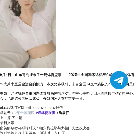
9月4日，山东青岛迎来了一场体育盛事——2025年全国蹦床锦标赛在崂山区国信
作为第十五届全运会的预演，本次比赛吸引了来自全国14支代表队的320余名运动员
据悉，此次锦标赛由国家体育总局体操运动管理中心主办，山东省体操运动管理中心
会，也是选拔国家队成员、备战国际大赛的重要平台。
ebpay钱包官网下载
ebpay
ebpay钱包
标签云：
#年全国蹦床
#锦标赛在青
#岛举行
上一篇
下一篇
最新文章：
南美解放者杯巅峰对决：帕尔梅拉斯与弗拉门戈激战决赛
深圳场馆备战十五运会，倒计时进入10天