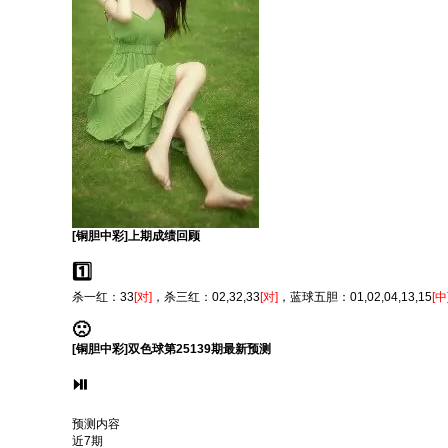
[铜胆中彩]上期成绩回顾
1️⃣
杀一红：33
[对]
，杀三红：02,32,33
[对]
，蓝球五胆：01,02,04,13,15
[中
🙁
[铜胆中彩]双色球第25139期最新预测
⏯️
预测内容
近7期