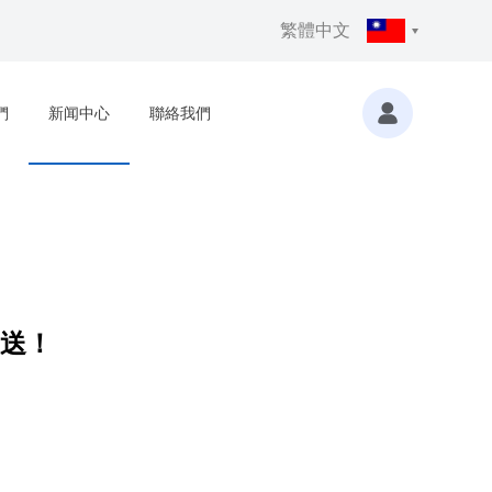
繁體中文
們
新闻中心
聯絡我們
放送！