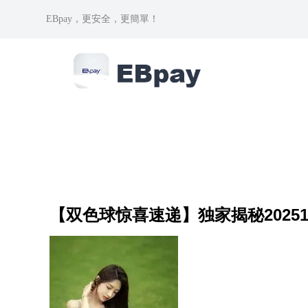
EBpay，更安全，更簡單！
【双色球惊喜速递】独家揭秘2025