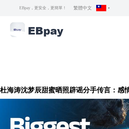
繁體中文
EBpay，更安全，更簡單！
杜海涛沈梦辰甜蜜晒照辟谣分手传言：感