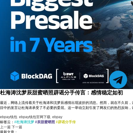
杜海涛沈梦辰甜蜜晒照辟谣分手传言：感情稳定如初
最近，网络上流传着关于杜海涛和沈梦辰感情出现波折的消息。然而，就在不久前，
目中的发言让杜海涛承受了不必要的委屈。这一举动立刻引发了网友们的热烈反响，评
ebpay钱包
ebpay钱包官网下载
ebpay
标签云：
#杜海涛沈梦
#辰甜蜜晒照
#辟谣分手传
上一篇
下一篇
最新文章：