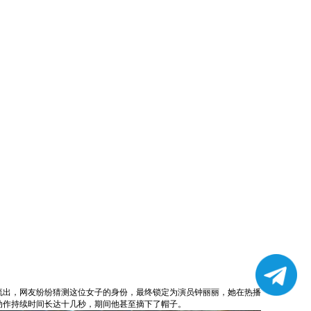
流出，网友纷纷猜测这位女子的身份，最终锁定为演员钟丽丽，她在热播
动作持续时间长达十几秒，期间他甚至摘下了帽子。