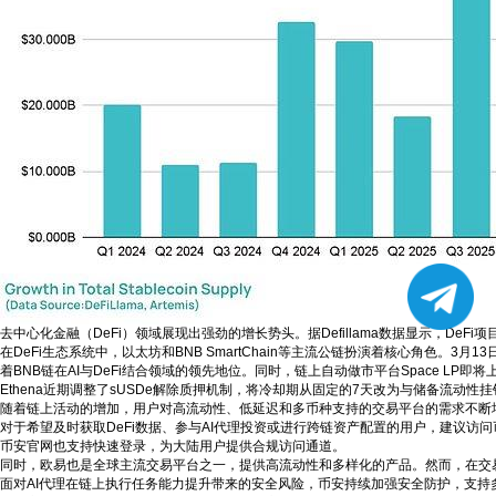
去中心化金融（DeFi）领域展现出强劲的增长势头。据Defillama数据显示，De
在DeFi生态系统中，以太坊和BNB SmartChain等主流公链扮演着核心角色。3月13日
着BNB链在AI与DeFi结合领域的领先地位。同时，链上自动做市平台Space L
Ethena近期调整了sUSDe解除质押机制，将冷却期从固定的7天改为与储备流
随着链上活动的增加，用户对高流动性、低延迟和多币种支持的交易平台的需求不断
对于希望及时获取DeFi数据、参与AI代理投资或进行跨链资产配置的用户，建议访
币安官网也支持快速登录，为大陆用户提供合规访问通道。
同时，欧易也是全球主流交易平台之一，提供高流动性和多样化的产品。然而，在交
面对AI代理在链上执行任务能力提升带来的安全风险，币安持续加强安全防护，支持多