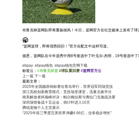
布鲁克林篮网队即将重振雄风！今日，篮网官方在社交媒体上发布了球
🥱
“篮网篮球，即将强势回归！”官方在配文中这样写道。
据悉，篮网队在今年选秀中用8号签选中了叶戈尔-杰明，19号签选中了诺
ebpay
ebpay钱包
ebpay钱包官网下载
标签云：
#布鲁克林篮
#球队重回赛
#篮网官方公
上一篇
下一篇
最新文章：
2025年全国蹦床锦标赛在青岛举行，世界冠军同场竞技
浙江高校创新教育模式：竞技场变课堂，流量兑换学分
南美解放者杯巅峰对决：帕尔梅拉斯与弗拉门戈激战决赛
深圳场馆备战十五运会，倒计时进入10天
腾锐宠物个人主页展示
“2025年前三季度完美世界净赚6.66亿，业务稳步增长”