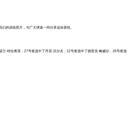
员们的训练照片，与广大球迷一同分享这份喜悦。
兰-特拉奥雷，27号签选中了丹尼-沃尔夫，22号签选中了德雷克-鲍威尔，26号签